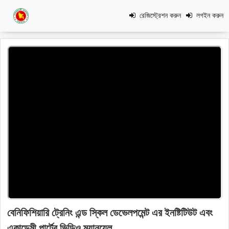
রেজিস্ট্রেশন করুন
লগইন করুন
বেনিফিশিয়ারি ট্রেনিং এন্ড স্কিল ডেভেলপমেন্ট এর ইনষ্টিটিউট এবং
একাডেমী পার্টের ভিডিও ম্যানুয়েল