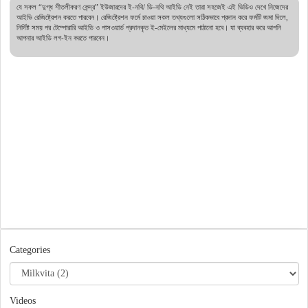
যে সকল “দুগ্ধ শীতলীকরণ কেন্দ্র” ইউজারদের ই-নথি/ ডি-নথি আইডি নেই তারা সহজেই এই ভিডিও দেখে নিজেদের
আইডি রেজিষ্ট্রেশন করতে পারবেন। রেজিষ্ট্রেশন ফর্মে চাওয়া সকল তথ্যগুলো সঠিকভাবে প্রদান করে ফর্মটি জমা দিলে,
নির্দিষ্ট সময় পর টেম্পোরারি আইডি ও পাসওয়ার্ড প্রদানকৃত ই-মেইলের মাধ্যমে পাঠানো হবে। যা ব্যবহার করে আপনি
আপনার আইডি লগ-ইন করতে পারবেন।
Categories
Videos