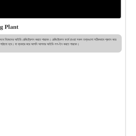
g Plant
ে নিজেদের আইডি রেজিষ্ট্রেশন করতে পারবেন। রেজিষ্ট্রেশন ফর্মে চাওয়া সকল তথ্যগুলো সঠিকভাবে প্রদান করে
াধ্যমে পাঠানো হবে। যা ব্যবহার করে আপনি আপনার আইডি লগ-ইন করতে পারবেন।