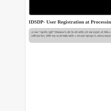
IDSDP- User Registration at Processin
যে সকল “প্রসেসিং প্লান্ট” ইউজারদের ই-নথি/ ডি-নথি আইডি নেই তারা সহজেই এই ভিডিও দেখ
ফর্মটি জমা দিলে, নির্দিষ্ট সময় পর টেম্পোরারি আইডি ও পাসওয়ার্ড প্রদানকৃত ই-মেইলের ম